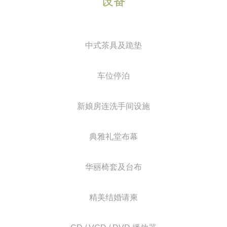
设备
中式茶具及跪垫
车位停泊
新娘房连洗手间设施
典雅礼堂布幕
华丽椅套及台布
精美结婚请柬