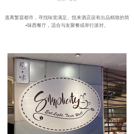
逃离繁嚣都市，寻找味觉满足。悦来酒店设有出品精致的简
•味西餐厅，适合与友聚餐或举行派对。