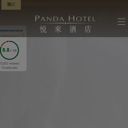
预订
t Rating Score™
8.8
/
10
13292 reviews
10 websites