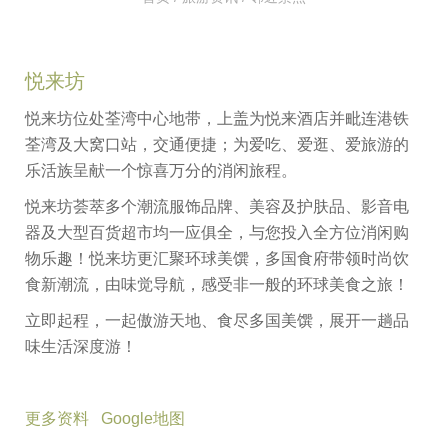
悦来坊
悦来坊位处荃湾中心地带，上盖为悦来酒店并毗连港铁
荃湾及大窝口站，交通便捷；为爱吃、爱逛、爱旅游的
乐活族呈献一个惊喜万分的消闲旅程。
悦来坊荟萃多个潮流服饰品牌、美容及护肤品、影音电
器及大型百货超市均一应俱全，与您投入全方位消闲购
物乐趣！悦来坊更汇聚环球美馔，多国食府带领时尚饮
食新潮流，由味觉导航，感受非一般的环球美食之旅！
立即起程，一起傲游天地、食尽多国美馔，展开一趟品
味生活深度游！
更多资料
Google地图