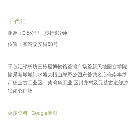
千色汇
距离：0.5公里，步行6分钟
位置：荃湾众安街68号
千色汇绿杨坊三栋屋博物馆荃湾广场荃新天地圆玄学院
愉景新城城门水塘大帽山郊野公园东荟城名店仓南丰纱
厂德士古工业区，柴湾角工业 区川龙村及元荃古道郊游
径如心广场
更多资料
Google地图