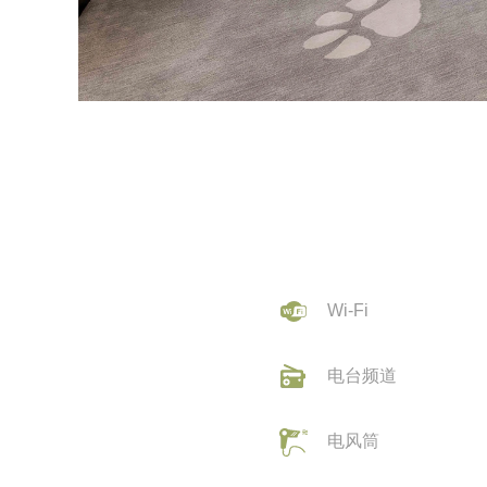
Wi-Fi
电台频道
电风筒