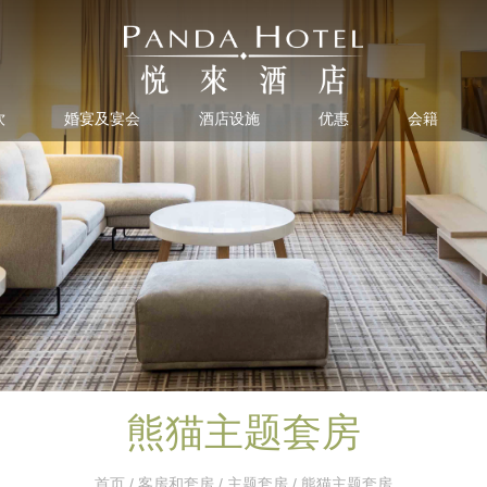
饮
婚宴及宴会
酒店设施
优惠
会籍
熊猫主题套房
首页
/
客房和套房
/
主题套房
/ 熊猫主题套房