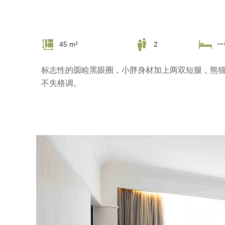
45 m²
2
一
标志性的圆睑黑眼圈，小胖身材加上两双短腿，熊
不失格调。