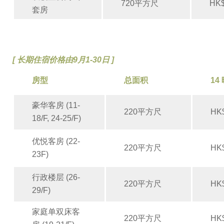
720平方尺
HK$
套房
[ 长期住宿价格由9月1-30日
]
房型
总面积
14
豪华客房 (11-
220平方尺
HK
18/F, 24-25/F)
优悦客房 (22-
220平方尺
HK$
23F)
行政楼层 (26-
220平方尺
HK$
29/F)
家庭单双床客
220平方尺
HK$