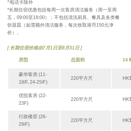
^电话卡除外
*长期住宿优惠包括每周一次客房清洁服务（周一至周
五，09:00至18:00）；不包括清洗厨具、餐具及各类餐
饮器皿（如需额外清洁服务，每次收取港币150元净
价）。
[ 长期住宿价格由7月1日至8月31日
]
房型
总面积
14
豪华客房 (11-
220平方尺
HK$
18/F, 24-25/F)
优悦客房 (22-
220平方尺
HK$
23F)
行政楼层 (26-
220平方尺
HK$
29/F)