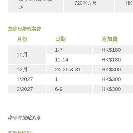
720平方尺
HK
房
指定日期附加费
月份
日期
附加費
1-7
HK$180
10月
11-14
HK$180
12月
24-26 & 31
HK$300
1/2027
1
HK$300
2/2027
6-9
HK$300
详情请按
此
浏览