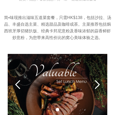
简•味现推出滋味五道菜套餐，只需HK$138，包括沙拉、汤
品、丰盛自选主菜、精选甜品及咖啡或茶。主菜推荐包括焗
西班牙厚切猪扒饭、经典卡邦尼意粉及香味浓郁的蒜香鲜虾
炒意粉，为您带来高性价比的窝心美味体验之选。