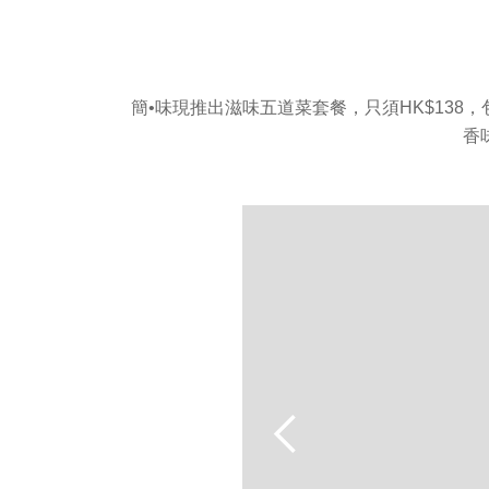
簡•味現推出滋味五道菜套餐，只須HK$13
香