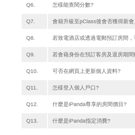
Q6.
怎樣能查閱分數?
Q7.
會籍升級至pClass後會否獲得新會
Q8.
若致電酒店或透過電郵預訂房間，
Q9.
若會藉身份在預訂客房及退房期間
Q10.
可否在網頁上更新個人資料?
Q11.
怎樣登入個人戶口?
Q12.
什麼是iPanda尊享的房間價目?
Q13.
什麼是iPanda指定消費?