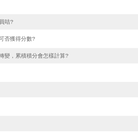
員咭?
可否獲得分數?
轉變，累積積分會怎樣計算?