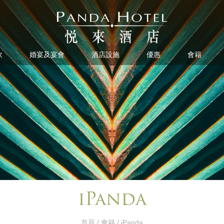
飲
婚宴及宴會
酒店設施
優惠
會籍
iPanda
首頁
/
會籍
/ iPanda