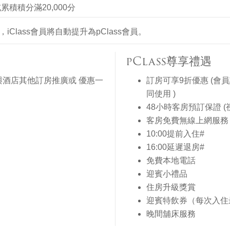
累積積分滿20,000分
，iClass會員將自動提升為pClass會員。
pClass尊享禮遇
與酒店其他訂房推廣或 優惠一
訂房可享9折優惠 (會
同使用 )
48小時客房預訂保證 
客房免費無線上網服務
10:00提前入住#
16:00延遲退房#
免費本地電話
迎賓小禮品
住房升級獎賞
迎賓特飲券（每次入住
晚間舖床服務