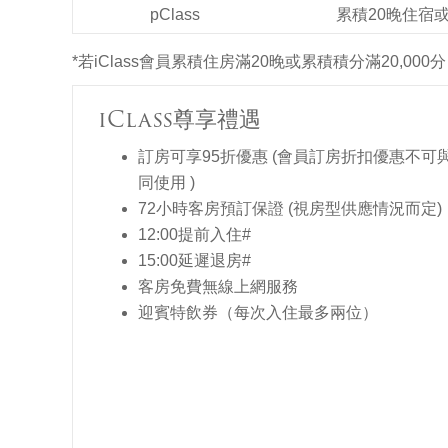
pClass
累積20晚住宿或
*若iClass會員累積住房滿20晚或累積積分滿20,000分
iClass尊享禮遇
訂房可享95折優惠 (會員訂房折扣優惠不可
同使用 )
72小時客房預訂保證 (視房型供應情況而定)
12:00提前入住#
15:00延遲退房#
客房免費無線上網服務
迎賓特飲券（每次入住最多兩位）