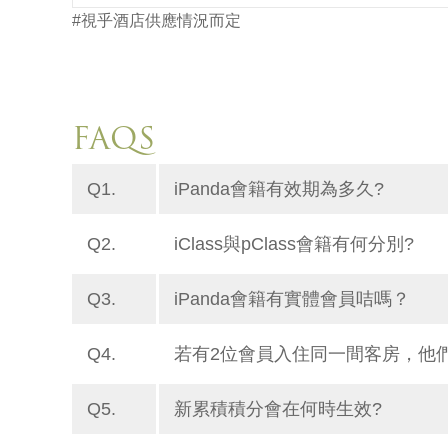
#視乎酒店供應情況而定
FAQS
Q1.
iPanda會籍有效期為多久?
Q2.
iClass與pClass會籍有何分別?
Q3.
iPanda會籍有實體會員咭嗎？
Q4.
若有2位會員入住同一間客房，他
Q5.
新累積積分會在何時生效?