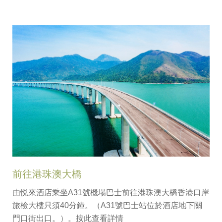
前往港珠澳大橋
由悦來酒店乘坐A31號機場巴士前往港珠澳大橋香港口岸
旅檢大樓只須40分鐘。（A31號巴士站位於酒店地下關
門口街出口。）。
按此
查看詳情