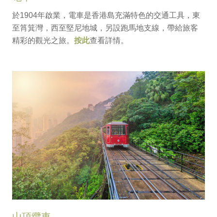
於1904年啟業，電車是香港島充滿特色的交通工具，東
至筲箕灣，西至堅尼地城，另設跑馬地支線，帶給旅客
精彩的觀光之旅。
按此
查看詳情。
山頂纜車