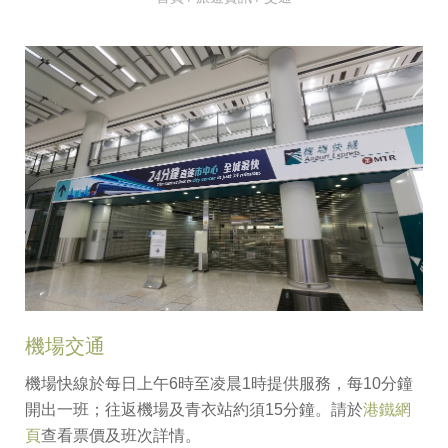
機場交通
機場快線於每日上午6時至凌晨1時提供服務，每10分鐘
開出一班；往返機場及青衣站約須15分鐘。請於
港鐵網
頁
查看票價及班次詳情。