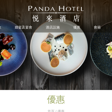
飲
婚宴及宴會
酒店設施
優惠
會籍
優惠
首頁
/ 優惠