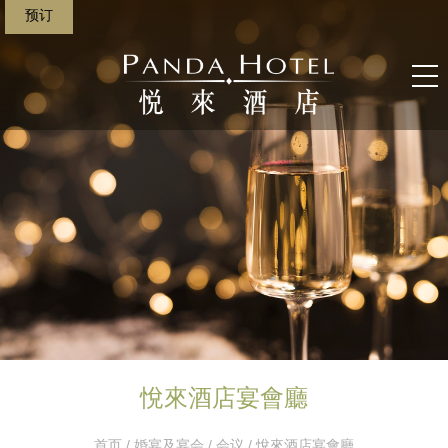
预订
悅來酒店宴會廳
首页
/
婚宴及宴会
/
会议
/ 悅來酒店宴會廳