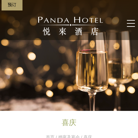
预订
喜庆
首页
/
婚宴及宴会
/ 喜庆