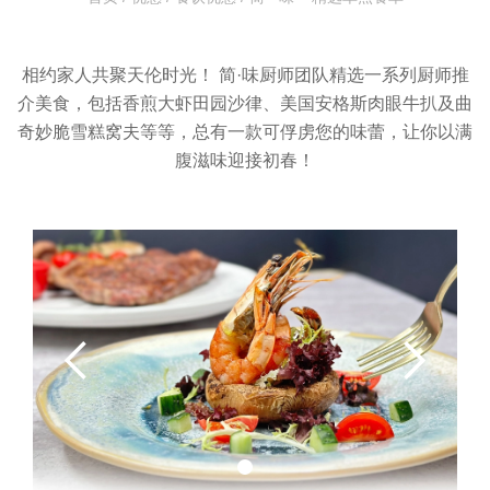
相约家人共聚天伦时光！ 简·味厨师团队精选一系列厨师推
介美食，包括香煎大虾田园沙律、美国安格斯肉眼牛扒及曲
奇妙脆雪糕窝夫等等，总有一款可俘虏您的味蕾，让你以满
腹滋味迎接初春！