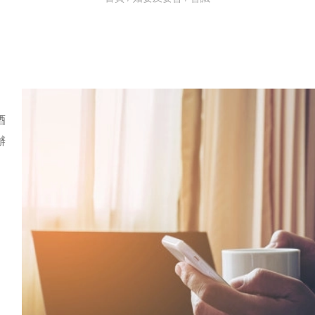
酒
辦
。