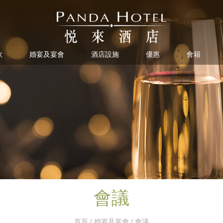
飲
婚宴及宴會
酒店設施
優惠
會籍
會議
首頁
/
婚宴及宴會
/ 會議