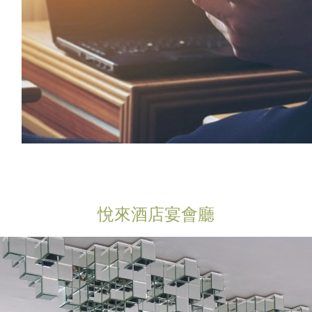
悅來酒店宴會廳