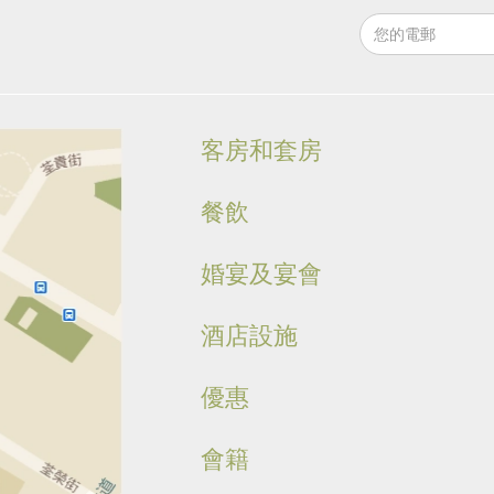
客房和套房
餐飲
婚宴及宴會
酒店設施
優惠
會籍