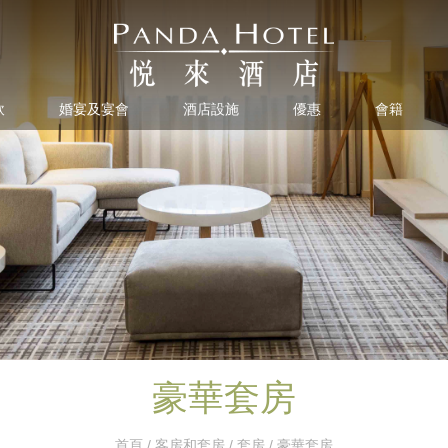
飲
婚宴及宴會
酒店設施
優惠
會籍
豪華套房
首頁
/
客房和套房
/
套房
/ 豪華套房