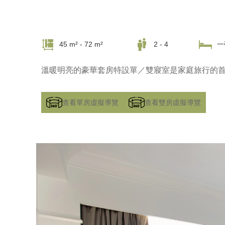
45 m² - 72 m²
2 - 4
一
溫暖明亮的豪華套房特設單／雙寢室是家庭旅行的
查看單房虛擬導覽
查看雙房虛擬導覽