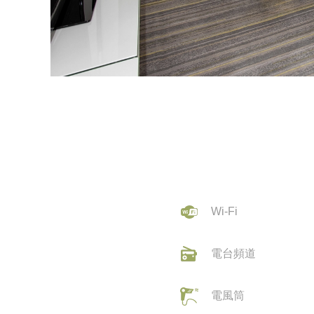
Wi-Fi
電台頻道
電風筒