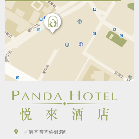
香港荃灣荃華街3號