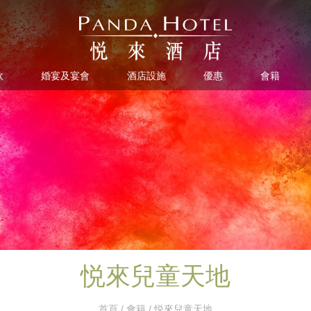
飲
婚宴及宴會
酒店設施
優惠
會籍
悦來兒童天地
首頁
/
會籍
/ 悦來兒童天地