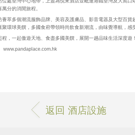
坊位處荃灣中心地帶，上蓋為悦來酒店並毗連港鐵荃灣及大窩口
喜萬分的消閒旅程。
坊薈萃多個潮流服飾品牌、美容及護膚品、影音電器及大型百貨
匯聚環球美饌，多國食府帶領時尚飲食新潮流，由味覺導航，感
起程，一起傲遊天地、食盡多國美饌，展開一趟品味生活深度遊
：
www.pandaplace.com.hk
返回 酒店設施