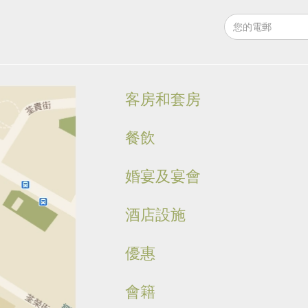
客房和套房
餐飲
婚宴及宴會
酒店設施
優惠
會籍