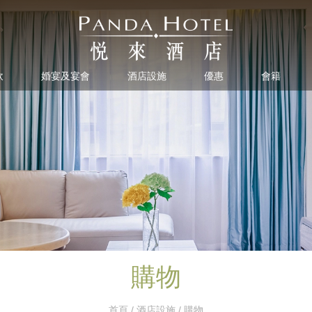
飲
婚宴及宴會
酒店設施
優惠
會籍
購物
首頁
/
酒店設施
/ 購物