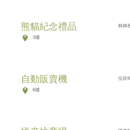
熊貓紀念禮品
林林
3樓
自動販賣機
位於
8樓