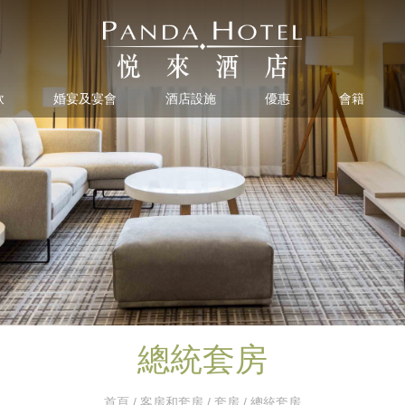
飲
婚宴及宴會
酒店設施
優惠
會籍
總統套房
首頁
/
客房和套房
/
套房
/ 總統套房