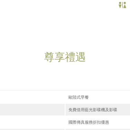
尊享禮遇
歐陸式早餐
免費借用藍光影碟機及影碟
國際傳真服務折扣優惠