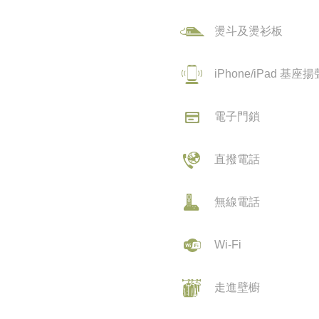
燙斗及燙衫板
iPhone/iPad 基座
電子門鎖
直撥電話
無線電話
Wi-Fi
走進壁櫥