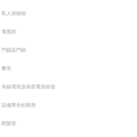
私人保險箱
電風筒
門鏡及門鎖
餐室
有線電視及衛星電視頻道
設備齊全的廚房
閱覽室