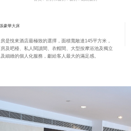
張豪華大床
房是悅來酒店最極致的選擇，面積寬敞達145平方米，
廚房及吧檯、私人閱讀間、衣帽間、大型按摩浴池及獨立
遇及細緻的個人化服務，獻給客人最大的滿足感。