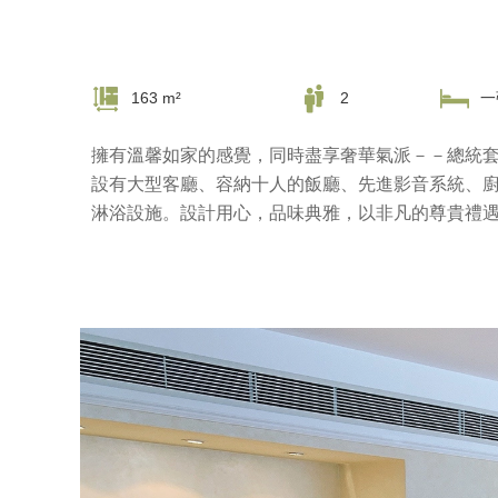
163 m²
2
一
擁有溫馨如家的感覺，同時盡享奢華氣派－－總統套
設有大型客廳、容納十人的飯廳、先進影音系統、
淋浴設施。設計用心，品味典雅，以非凡的尊貴禮