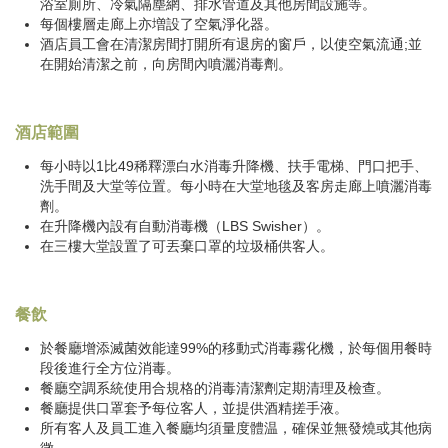
浴室廁所、冷氣隔塵網、排水管道及其他房間設施等。
每個樓層走廊上亦増設了空氣淨化器。
酒店員工會在清潔房間打開所有退房的窗戶，以使空氣流通;並
在開始清潔之前，向房間內噴灑消毒劑。
酒店範圍
每小時以1比49稀釋漂白水消毒升降機、扶手電梯、門口把手、
洗手間及大堂等位置。每小時在大堂地毯及客房走廊上噴灑消毒
劑。
在升降機內設有自動消毒機（LBS Swisher）。
在三樓大堂設置了可丟棄口罩的垃圾桶供客人。
餐飲
於餐廳增添滅菌效能達99%的移動式消毒霧化機，於每個用餐時
段後進行全方位消毒。
餐廳空調系統使用合規格的消毒清潔劑定期清理及檢查。
餐廳提供口罩套予每位客人，並提供酒精搓手液。
所有客人及員工進入餐廳均須量度體温，確保並無發燒或其他病