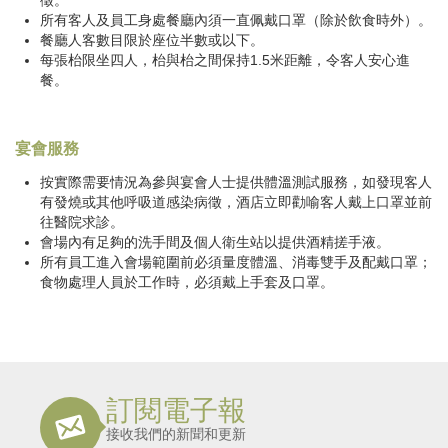
徵。
所有客人及員工身處餐廳內須一直佩戴口罩（除於飲食時外）。
餐廳人客數目限於座位半數或以下。
每張枱限坐四人，枱與枱之間保持1.5米距離，令客人安心進
餐。
宴會服務
按實際需要情況為參與宴會人士提供體溫測試服務，如發現客人
有發燒或其他呼吸道感染病徵，酒店立即勸喻客人戴上口罩並前
往醫院求診。
會場內有足夠的洗手間及個人衛生站以提供酒精搓手液。
所有員工進入會場範圍前必須量度體溫、消毒雙手及配戴口罩；
食物處理人員於工作時，必須戴上手套及口罩。
訂閱電子報
接收我們的新聞和更新