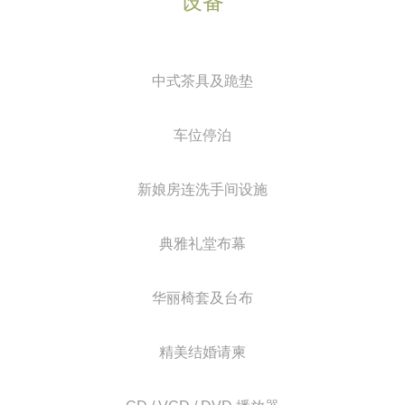
设备
中式茶具及跪垫
车位停泊
新娘房连洗手间设施
典雅礼堂布幕
华丽椅套及台布
精美结婚请柬