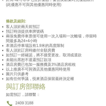
(
此優惠不可與其他優惠同時使用)
條款及細則:
客人須於兩天前預訂
預訂時須提供車牌號碼
兩張免費停車票僅可使用一次入場和一次離場，停留時
間最多為24+4小時
本酒店停車場設有1.9米的高度限制
客人須於訂房時繳付全額房費
如預訂一經確認，將不接受更改、取消或退款
未能出席恕不退還預訂款項
酒店房費已包加一服務費及3%酒店房租稅
以上推廣不可與酒店其他優惠同時使用
圖片只供參考
如有任何爭議，悦來酒店保留最終決定權
與訂房部聯絡
如需預訂，請聯繫：
2409 3188